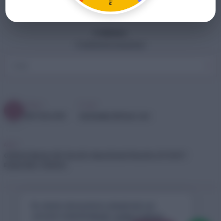
ER
E-Bülten
E-bültenimize kaydolun
Telefon
E-mail
LERİ
0537 322 4991
destek@craftmaxi.com
Adres
Göktürk Merkez Mh. Bora Sk. Mesa Studio Plaza No:2/11 34077
Eyüpsultan / İstanbul
© 2026 CraftMaxi | Tüm hakları saklıdır.